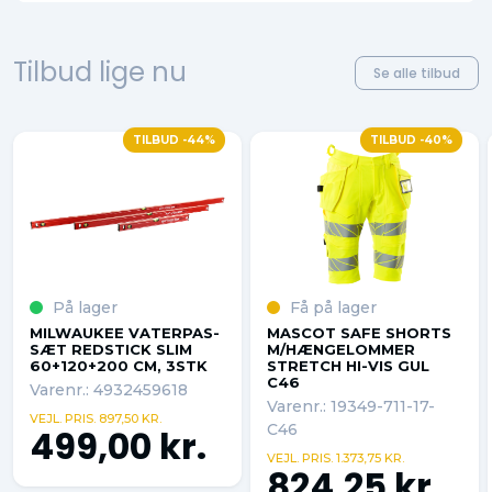
Tilbud lige nu
Se alle tilbud
TILBUD -44%
TILBUD -40%
På lager
Få på lager
MILWAUKEE VATERPAS-
MASCOT SAFE SHORTS
SÆT REDSTICK SLIM
M/HÆNGELOMMER
60+120+200 CM, 3STK
STRETCH HI-VIS GUL
C46
Varenr.: 4932459618
Varenr.: 19349-711-17-
VEJL. PRIS. 897,50 KR.
C46
499,00 kr.
VEJL. PRIS. 1.373,75 KR.
824,25 kr.