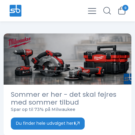
0
Total
0,00 kr.
Ekskl. moms
0,00 kr.
Sommer er her - det skal fejres
med sommer tilbud
Spar op til 73% på Milwaukee
Du finder hele udvalget her⬇️