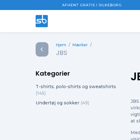
AFHENT GRATIS I SILKEBORG
Hjem
/
Mærker
/
JBS
J
Kategorier
T-shirts, polo-shirts og sweatshirts
(145)
JBS 
Undertøj og sokker
(49)
vir
vigt
at s
Med
visi