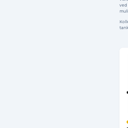
ved 
muli
Kol
tank