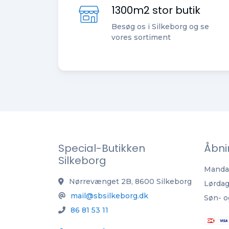
1300m2 stor butik
Besøg os i Silkeborg og se
vores sortiment
Special-Butikken
Åbni
Silkeborg
Mandag
Nørrevænget 2B, 8600 Silkeborg
Lørdag
mail@sbsilkeborg.dk
Søn- o
86 81 53 11