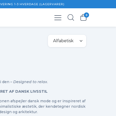
EVERING 1-3 HVERDAGE (LAGERVARER)
0
0,00 kr.
 moms
0,00 kr.
vi den –
Designed to relax
.
ERET AF DANSK LIVSSTIL
ionen afspejler dansk mode og er inspireret af
imalistiske æstetik, der kendetegner nordisk
, design og arkitektur.