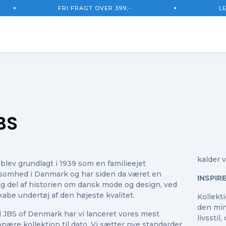
FRI FRAGT OVER 399,-
L
Total
Ekskl.
BS
kalder 
blev grundlagt i 1939 som en familieejet
ksomhed i Danmark og har siden da været en
INSPIR
ig del af historien om dansk mode og design, ved
kabe undertøj af den højeste kvalitet.
Kollekt
den min
 JBS of Denmark har vi lanceret vores mest
livsstil
onære kollektion til dato. Vi sætter nye standarder