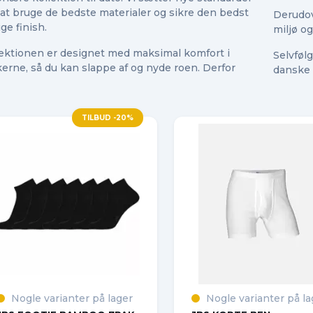
at bruge de bedste materialer og sikre den bedst
Derudov
ge finish.
miljø o
lektionen er designet med maksimal komfort i
Selvfølg
erne, så du kan slappe af og nyde roen. Derfor
danske
TILBUD -20%
Nogle varianter på lager
Nogle varianter på la