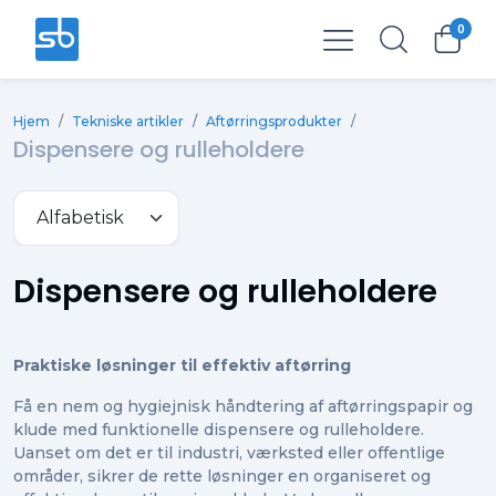
0
Total
0,00 kr.
Hjem
/
Tekniske artikler
/
Aftørringsprodukter
/
Ekskl. moms
0,00 kr.
Dispensere og rulleholdere
Dispensere og rulleholdere
Praktiske løsninger til effektiv aftørring
Få en nem og hygiejnisk håndtering af aftørringspapir og
klude med funktionelle dispensere og rulleholdere.
Uanset om det er til industri, værksted eller offentlige
områder, sikrer de rette løsninger en organiseret og