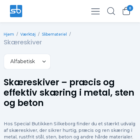
0
Total
0,00 kr.
Hjem
/
Værktøj
/
Slibemateriel
/
Ekskl. moms
0,00 kr.
Skæreskiver
Skæreskiver – præcis og
effektiv skæring i metal, sten
og beton
Hos Special Butikken Silkeborg finder du et stærkt udvalg
af skæreskiver, der sikrer hurtig, præcis og ren skæring i
metal, rustfrit stål, sten, beton og andre hårde materialer.