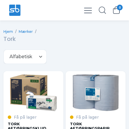
0
Total
0,00 kr.
Hjem
/
Mærker
/
Ekskl. moms
0,00 kr.
Tork
Få på lager
Få på lager
TORK
TORK
AFTØRRINGSKLUD
AFTØRRINGSPAPIR