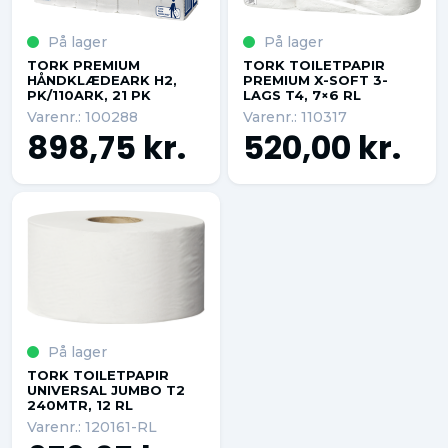
På lager
På lager
TORK PREMIUM
TORK TOILETPAPIR
HÅNDKLÆDEARK H2,
PREMIUM X-SOFT 3-
PK/110ARK, 21 PK
LAGS T4, 7×6 RL
Varenr.: 100288
Varenr.: 110317
898,75 kr.
520,00 kr.
På lager
TORK TOILETPAPIR
UNIVERSAL JUMBO T2
240MTR, 12 RL
Varenr.: 120161-RL