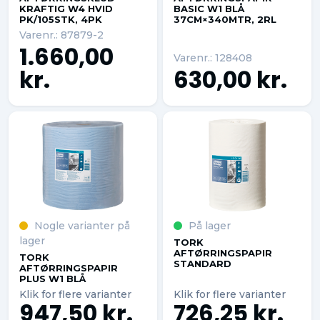
KRAFTIG W4 HVID
BASIC W1 BLÅ
PK/105STK, 4PK
37CM×340MTR, 2RL
Varenr.: 87879-2
1.660,00
Varenr.: 128408
kr.
630,00 kr.
Nogle varianter på
På lager
lager
TORK
AFTØRRINGSPAPIR
TORK
STANDARD
AFTØRRINGSPAPIR
PLUS W1 BLÅ
Klik for flere varianter
Klik for flere varianter
947,50 kr.
726,25 kr.