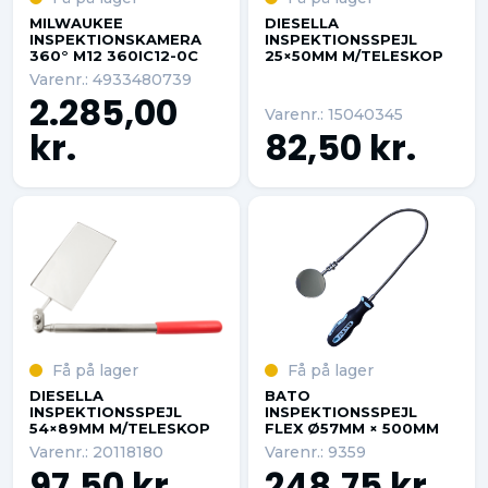
MILWAUKEE
DIESELLA
INSPEKTIONSKAMERA
INSPEKTIONSSPEJL
360° M12 360IC12-0C
25×50MM M/TELESKOP
Varenr.: 4933480739
2.285,00
Varenr.: 15040345
kr.
82,50 kr.
Få på lager
Få på lager
DIESELLA
BATO
INSPEKTIONSSPEJL
INSPEKTIONSSPEJL
54×89MM M/TELESKOP
FLEX Ø57MM × 500MM
Varenr.: 20118180
Varenr.: 9359
97,50 kr.
248,75 kr.