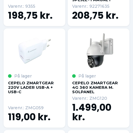
Varenr.: 9355
Varenr.: 92271635
198,75 kr.
208,75 kr.
På lager
På lager
CEPELO ZMARTGEAR
CEPELO ZMARTGEAR
220V LADER USB-A +
4G 360 KAMERA M.
USB-C
SOLPANEL
Varenr.: ZMG120
1.499,00
Varenr.: ZMG059
119,00 kr.
kr.