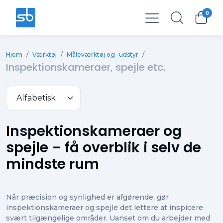
0
Total
0,00 kr.
Hjem
/
Værktøj
/
Måleværktøj og -udstyr
/
Ekskl. moms
0,00 kr.
Inspektionskameraer, spejle etc.
Inspektionskameraer og
spejle – få overblik i selv de
mindste rum
Når præcision og synlighed er afgørende, gør
inspektionskameraer og spejle det lettere at inspicere
svært tilgængelige områder. Uanset om du arbejder med