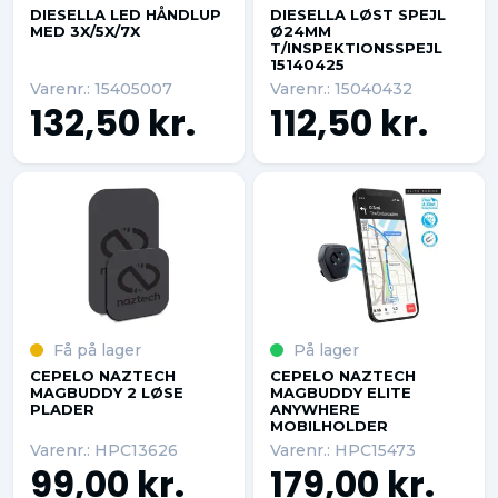
DIESELLA LED HÅNDLUP
DIESELLA LØST SPEJL
MED 3X/5X/7X
Ø24MM
T/INSPEKTIONSSPEJL
15140425
Varenr.: 15405007
Varenr.: 15040432
132,50 kr.
112,50 kr.
Få på lager
På lager
CEPELO NAZTECH
CEPELO NAZTECH
MAGBUDDY 2 LØSE
MAGBUDDY ELITE
PLADER
ANYWHERE
MOBILHOLDER
Varenr.: HPC13626
Varenr.: HPC15473
99,00 kr.
179,00 kr.