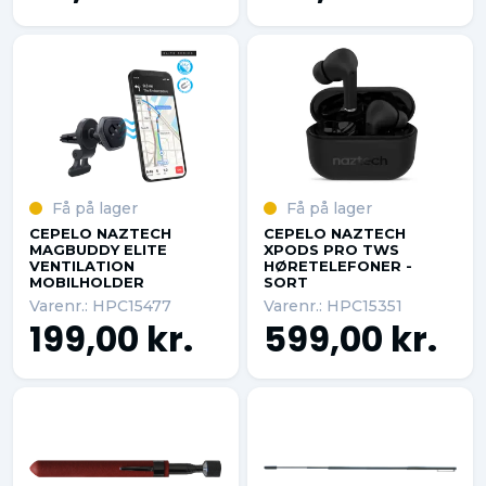
Få på lager
Få på lager
CEPELO NAZTECH
CEPELO NAZTECH
MAGBUDDY ELITE
XPODS PRO TWS
VENTILATION
HØRETELEFONER -
MOBILHOLDER
SORT
Varenr.: HPC15477
Varenr.: HPC15351
199,00 kr.
599,00 kr.