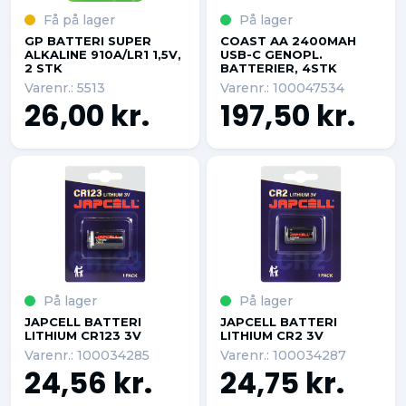
Få på lager
På lager
GP BATTERI SUPER
COAST AA 2400MAH
ALKALINE 910A/LR1 1,5V,
USB-C GENOPL.
2 STK
BATTERIER, 4STK
Varenr.: 5513
Varenr.: 100047534
26,00 kr.
197,50 kr.
På lager
På lager
JAPCELL BATTERI
JAPCELL BATTERI
LITHIUM CR123 3V
LITHIUM CR2 3V
Varenr.: 100034285
Varenr.: 100034287
24,56 kr.
24,75 kr.