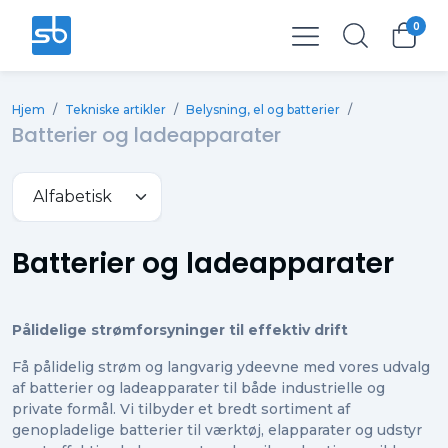
0
Total
0,00 kr.
Hjem
/
Tekniske artikler
/
Belysning, el og batterier
/
Ekskl. moms
0,00 kr.
Batterier og ladeapparater
Batterier og ladeapparater
Pålidelige strømforsyninger til effektiv drift
Få pålidelig strøm og langvarig ydeevne med vores udvalg
af batterier og ladeapparater til både industrielle og
private formål. Vi tilbyder et bredt sortiment af
genopladelige batterier til værktøj, elapparater og udstyr