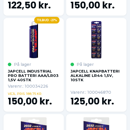
122,50 kr.
150,00 kr.
TILBUD -21%
På lager
På lager
JAPCELL INDUSTRIAL
JAPCELL KNAPBATTERI
PRO BATTERI AAA/LR03
ALKALINE LR44 1,5V,
1,5V 40STK
10STK
Varenr.: 100034226
Varenr.: 100046870
VEJL. PRIS. 188,75 KR.
150,00 kr.
125,00 kr.