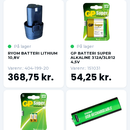
På lager
På lager
RYOM BATTERI LITHIUM
GP BATTERI SUPER
10,8V
ALKALINE 312A/3LR12
4,5V
Varenr.: 404-199-20
Varenr.: 151031
368,75 kr.
54,25 kr.