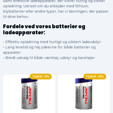
samt effektive ladeapparater, der sikrer hurtig og sikker
opladning. Uanset om du arbejder med lithium,
blybatterier eller andre typer, har vi løsningen, der passer
til dine behov.
Fordele ved vores batterier og
ladeapparater:
• Effektiv opladning med hurtigt og sikkert ladeudstyr
• Lang levetid og høj ydeevne for både batterier og
apparater
• Bredt udvalg til både værktøj, udstyr og køretøjer
TILBUD -31%
TILBUD -25%