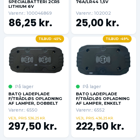
SPECIALBATTERI 2CR5
76A/LR44 1,5V
LITHIUM 6V
Varenr.: 100046869
Varenr.: 102002
86,25 kr.
25,00 kr.
TILBUD -45%
TILBUD -49%
På lager
På lager
BATO LADEPLADE
BATO LADEPLADE
F/TRÅDLØS OPLADNING
F/TRÅDLØS OPLADNING
AF LAMPER, DOBBELT
AF LAMPER, ENKELT
Varenr.: 6550
Varenr.: 6552
VEJL. PRIS. 536,25 KR.
VEJL. PRIS. 436,25 KR.
297,50 kr.
222,50 kr.