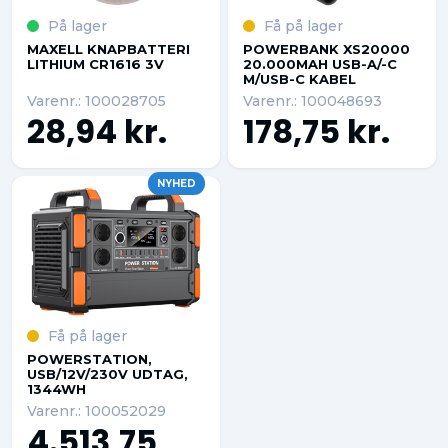
På lager
Få på lager
MAXELL KNAPBATTERI
POWERBANK XS20000
LITHIUM CR1616 3V
20.000MAH USB-A/-C
M/USB-C KABEL
Varenr.: 100028705
Varenr.: 100048693
28,94 kr.
178,75 kr.
NYHED
Få på lager
POWERSTATION,
USB/12V/230V UDTAG,
1344WH
Varenr.: 100052029
4.513,75