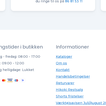
du ringe til os på
86 81 53 11
ngstider i butikken
Informationer
 - fredag: 08:00 - 17:00
Kataloger
: 09:00 - 12:00
Om os
g helligdage: Lukket
Kontakt
Handelsbetingelser
Returvarer
Hikoki Restsalg
Shorts fristelser
Værktøjsavisen Juli/August 