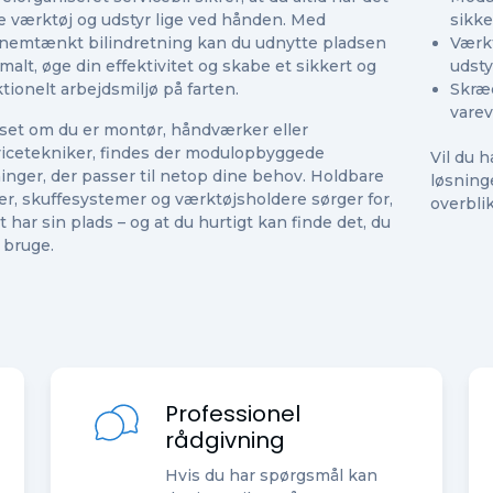
e værktøj og udstyr lige ved hånden. Med
sikke
nemtænkt bilindretning kan du udnytte pladsen
Værkt
malt, øge din effektivitet og skabe et sikkert og
udsty
tionelt arbejdsmiljø på farten.
Skræd
vare
set om du er montør, håndværker eller
vicetekniker, findes der modulopbyggede
Vil du h
inger, der passer til netop dine behov. Holdbare
løsning
er, skuffesystemer og værktøjsholdere sørger for,
overblik
lt har sin plads – og at du hurtigt kan finde det, du
 bruge.
Professionel
rådgivning
Hvis du har spørgsmål kan