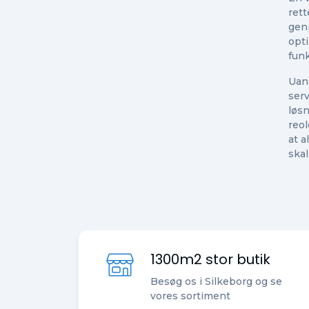
rett
gen
opti
funk
Uan
ser
løsn
reol
at a
skal
1300m2 stor butik
Besøg os i Silkeborg og se
vores sortiment