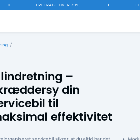
FRI FRAGT OVER 399,-
L
Total
ning
/
Ekskl.
ilindretning –
kræddersy din
ervicebil til
aksimal effektivitet
elorganiseret servicebil sikrer, at du altid har det
Modul