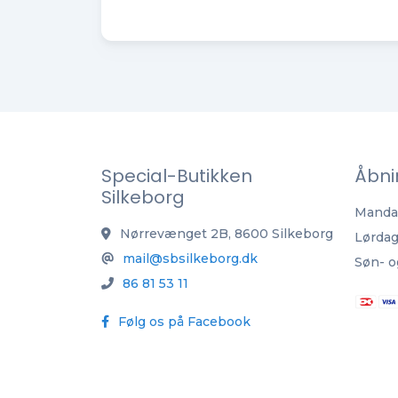
Special-Butikken
Åbni
Silkeborg
Mandag
Nørrevænget 2B, 8600 Silkeborg
Lørdag
mail@sbsilkeborg.dk
Søn- o
86 81 53 11
Følg os på Facebook