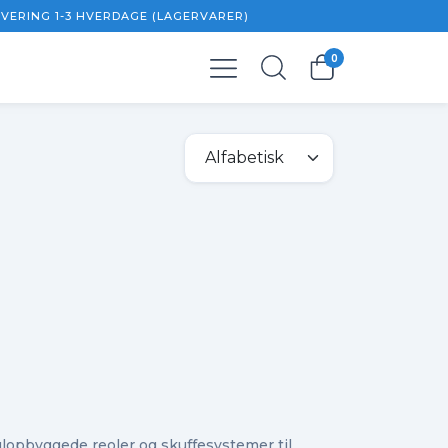
EVERING 1-3 HVERDAGE (LAGERVARER)
0
0,00 kr.
 moms
0,00 kr.
opbyggede reoler og skuffesystemer til