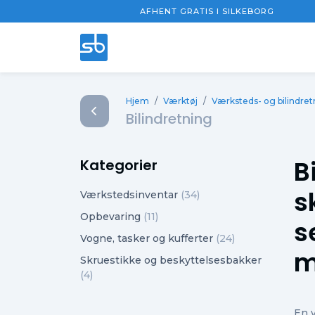
AFHENT GRATIS I SILKEBORG
Hjem
/
Værktøj
/
Værksteds- og bilindret
Bilindretning
B
Kategorier
s
Værkstedsinventar
(34)
Opbevaring
(11)
s
Vogne, tasker og kufferter
(24)
m
Skruestikke og beskyttelsesbakker
(4)
En v