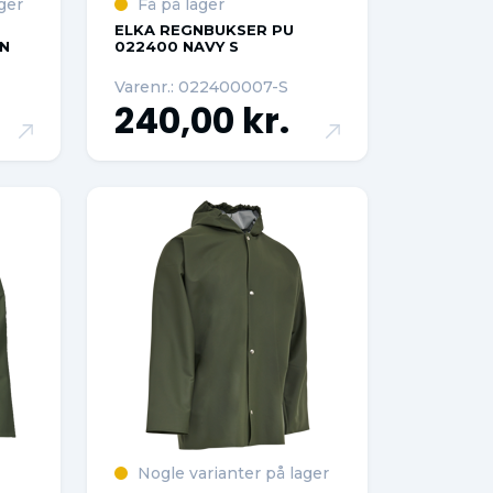
ger
Få på lager
ELKA REGNBUKSER PU
EN
022400 NAVY S
Varenr.: 022400007-S
240,00 kr.
Nogle varianter på lager