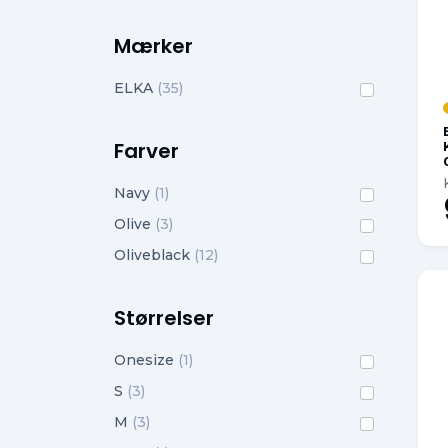
Mærker
ELKA
(35)
Farver
Navy
(1)
Olive
(3)
Oliveblack
(12)
Størrelser
Onesize
(1)
S
(3)
M
(3)