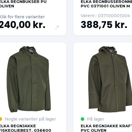
ELKA REGNBUKSER PU
ELKA REGNBUSSERONN
OLIVEN
PVC 0371001 OLIVEN M
Varenr.: 037100001004
Klik for flere varianter
240,00 kr.
388,75 kr.
Nogle varianter på lager
På lager
ELKA REGNJAKKE
ELKA REGNJAKKE KRAF
FISKEOLIEBEST. 036600
PVC OLIVEN