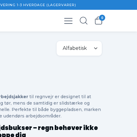
EVERING 1-3 HVERDAGE (LAGERVARER)
0
0,00 kr.
 moms
0,00 kr.
rbejdsjakker
til regnvejr er designet til at
ig tør, mens de samtidig er slidstærke og
nelle. Perfekte til både byggepladsen, marken
e udendørs arbejdsområder.
jdsbukser – regn behøver ikke
oppe dig