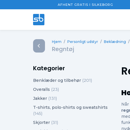
AFHENT GRATIS I SILKEBORG
Hjem
/
Personligt udstyr
/
Beklædning
/
Regntøj
R
Kategorier
Benklæder og tilbehør
(201)
Overalls
(23)
Ho
Jakker
(131)
Når 
T-shirts, polo-shirts og sweatshirts
reg
(145)
med 
Skjorter
(31)
funk
nyde