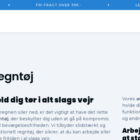
FRI FRAGT OVER 399,-
L
Total
Ekskl.
egntøj
ld dig tør i alt slags vejr
Vores
a
holde d
funktio
regnen siler ned, er det vigtigt at have det rette
og andr
ntøj
, der beskytter dig uden at gå på kompromis
bevægelsesfriheden. Vi tilbyder slidstærkt og
Arbe
tionelt regntøj, der sikrer, at du kan arbejde eller
at st
 fritiden i al slags vejr.