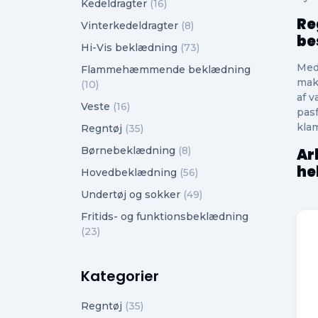
Kedeldragter
(16)
Re
Vinterkedeldragter
(8)
be
Hi-Vis beklædning
(73)
Med
Flammehæmmende beklædning
mak
(10)
af v
Veste
(16)
pas
kla
Regntøj
(35)
Børnebeklædning
(8)
Ar
he
Hovedbeklædning
(56)
Undertøj og sokker
(49)
Fritids- og funktionsbeklædning
(23)
Kategorier
Regntøj
(35)