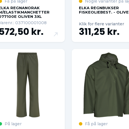
Få på lager
Nogle varianter på la
ELKA REGNANORAK
ELKA REGNBUKSER
M/ELASTIKMANCHETTER
FISKEOLIEBEST. - OLIV
077100E OLIVEN 3XL
Varenr.: 037100001008
Klik for flere varianter
572,50 kr.
311,25 kr.
På lager
Få på lager