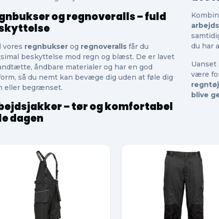
gnbukser og regnoveralls – fuld
Kombin
arbejd
skyttelse
samtidi
du har 
 vores
regnbukser
og
regnoveralls
får du
simal beskyttelse mod regn og blæst. De er lavet
Uanset 
andtætte, åndbare materialer og har en god
være for
form, så du nemt kan bevæge dig uden at føle dig
regntøj
m eller begrænset.
blive 
bejdsjakker – tør og komfortabel
le dagen