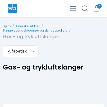
0
Total
0,00 kr.
Hjem
/
Tekniske artikler
/
Ekskl. moms
0,00 kr.
Slanger, slangekoblinger og slangeoprullere
/
Gas- og trykluftslanger
Gas- og trykluftslanger