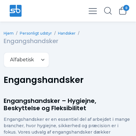
0
Total
0,00 kr.
Hjem
/
Personligt udstyr
/
Handsker
/
Ekskl. moms
0,00 kr.
Engangshandsker
Engangshandsker
Engangshandsker – Hygiejne,
Beskyttelse og Fleksibilitet
Engangshandsker er en essentiel del af arbejdet i mange
brancher, hvor hygiejne, sikkerhed og præcision er i
fokus. Vores udvalg af engangshandsker dækker